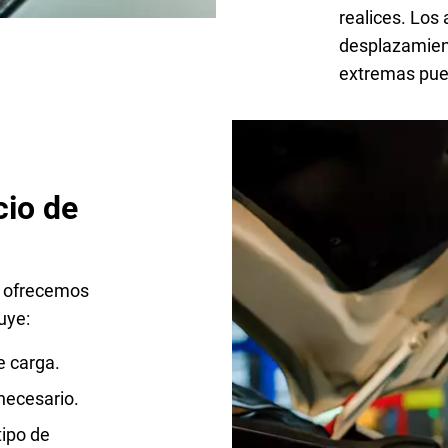
realices. Los
desplazamient
extremas pued
cio de
e ofrecemos
uye:
e carga.
 necesario.
tipo de