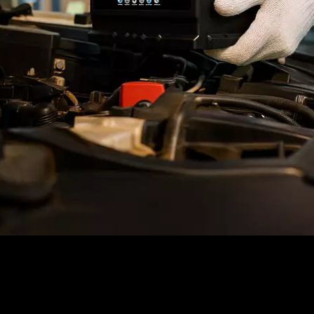
é es importante
la batería antes del
o?