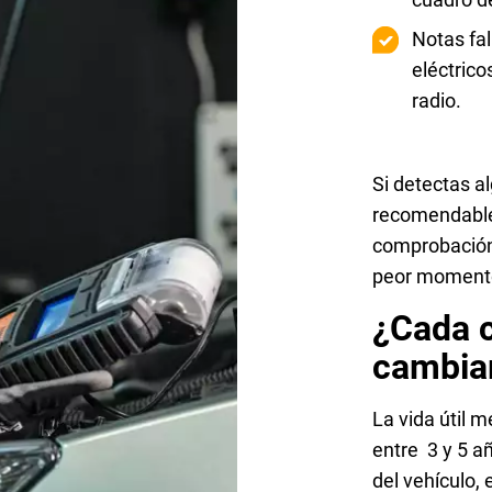
Notas fal
eléctrico
radio.
Si detectas a
recomendable 
comprobación 
peor moment
¿Cada 
cambiar
La vida útil m
entre 3 y 5 a
del vehículo, 