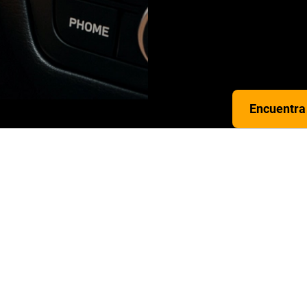
pide tu cita 
tu batería sin
cambiamos en
conduciendo c
Encuentra 