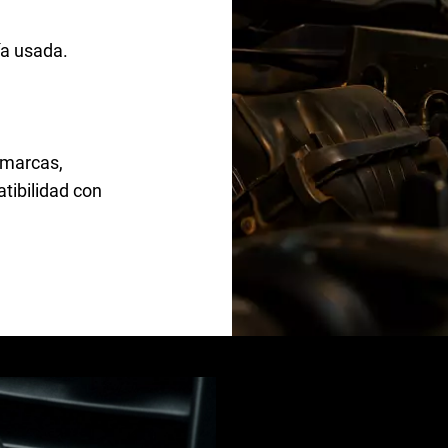
ía usada.
 marcas,
tibilidad con
¿Por qu
revisar 
inviern