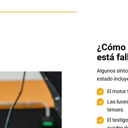
¿Cómo s
está fa
Algunos sínto
estado incluy
El motor 
Las luces
tenues.
El testig
cuadro d