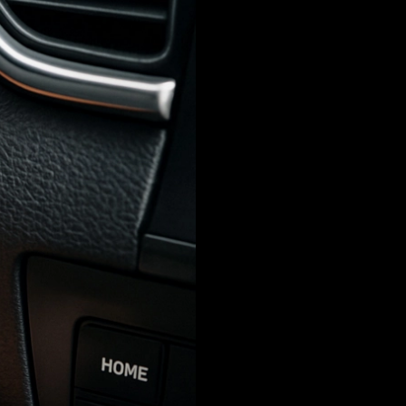
Las bajas tem
batería para g
frecuentes oc
los meses frí
evitará sustos
Además, una b
sistemas elec
arranque rápi
exigentes.
Pide tu
batería
Si notas cual
asegurarte de